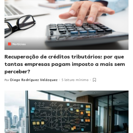
Notícias
Recuperação de créditos tributários: por que
tantas empresas pagam imposto a mais sem
perceber?
Diego Rodríguez Velázquez
5 leitura mínima
Por
Posted
by