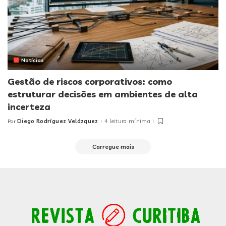
Notícias
Gestão de riscos corporativos: como
estruturar decisões em ambientes de alta
incerteza
Diego Rodríguez Velázquez
4 leitura mínima
Por
Posted
by
Carregue mais