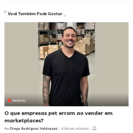
Você Também Pode Gostar
Notícias
O que empresas pet erram ao vender em
marketplaces?
Diego Rodríguez Velázquez
6 leitura mínima
Por
Posted