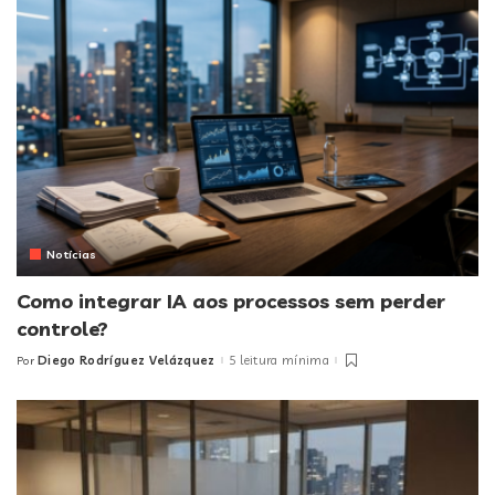
Notícias
Como integrar IA aos processos sem perder
controle?
Diego Rodríguez Velázquez
5 leitura mínima
Por
Posted
by