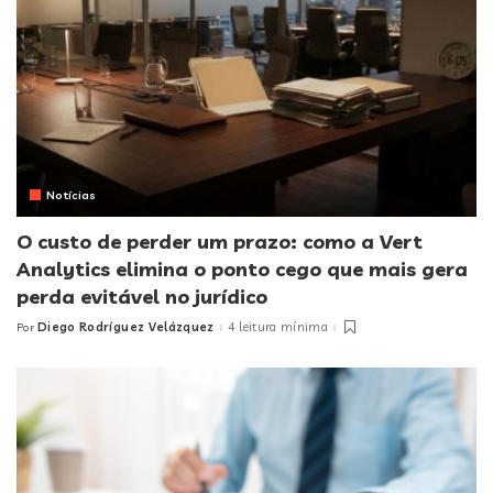
Notícias
O custo de perder um prazo: como a Vert
Analytics elimina o ponto cego que mais gera
perda evitável no jurídico
Diego Rodríguez Velázquez
4 leitura mínima
Por
Posted
by