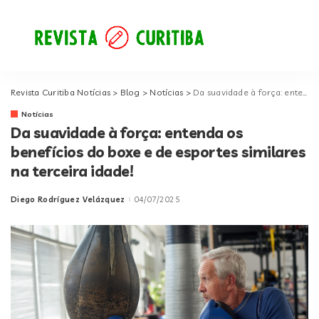
Revista Curitiba Notícias
>
Blog
>
Notícias
>
Da suavidade à força: entenda os benefícios do boxe e de esportes similares na terceira idade!
Notícias
Da suavidade à força: entenda os
benefícios do boxe e de esportes similares
na terceira idade!
Diego Rodríguez Velázquez
04/07/2025
Posted
by