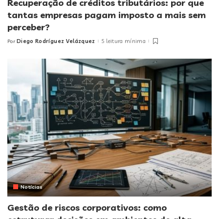
Recuperação de créditos tributários: por que
tantas empresas pagam imposto a mais sem
perceber?
Diego Rodríguez Velázquez
5 leitura mínima
Por
Posted
by
Notícias
Gestão de riscos corporativos: como