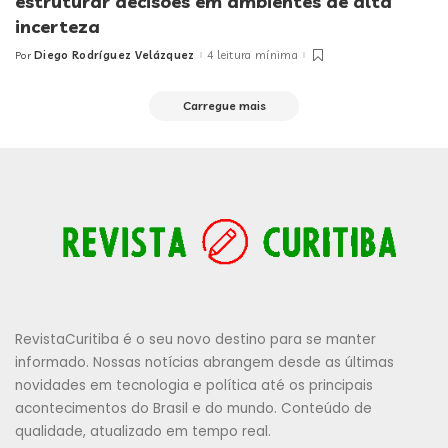
estruturar decisões em ambientes de alta
incerteza
Diego Rodríguez Velázquez
4 leitura mínima
Por
Posted
by
Carregue mais
RevistaCuritiba é o seu novo destino para se manter
informado. Nossas notícias abrangem desde as últimas
novidades em tecnologia e política até os principais
acontecimentos do Brasil e do mundo. Conteúdo de
qualidade, atualizado em tempo real.