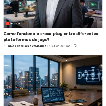
Notícias
Como funciona o cross-play entre diferentes
plataformas de jogo?
Diego Rodríguez Velázquez
5 leitura mínima
Por
Posted
by