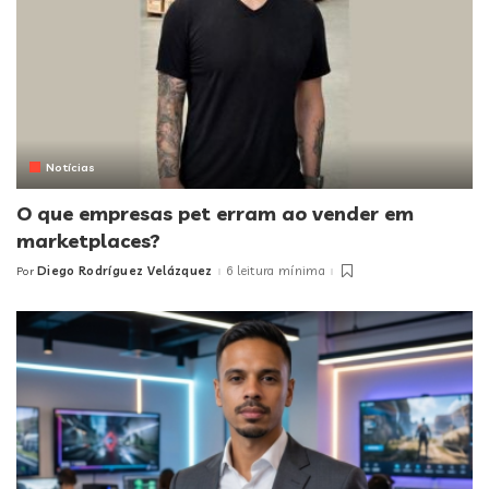
Notícias
O que empresas pet erram ao vender em
marketplaces?
Diego Rodríguez Velázquez
6 leitura mínima
Por
Posted
by