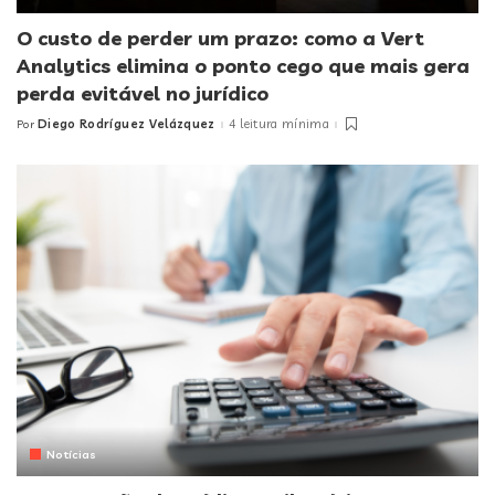
O custo de perder um prazo: como a Vert
Analytics elimina o ponto cego que mais gera
perda evitável no jurídico
Diego Rodríguez Velázquez
4 leitura mínima
Por
Posted
by
Notícias