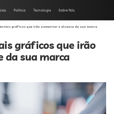
cias
Política
Tecnologia
Sobre Nós
eriais gráficos que irão aumentar o alcance da sua marca
is gráficos que irão
e da sua marca