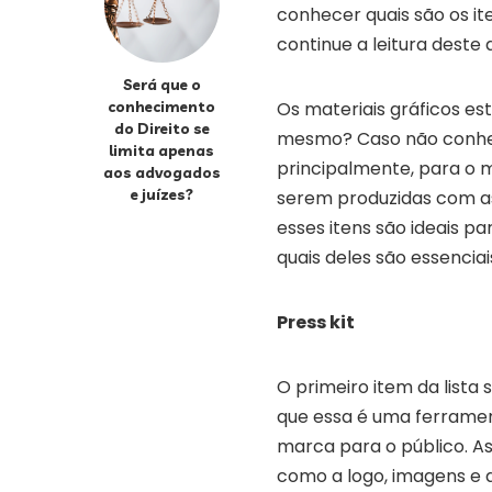
conhecer quais são os ite
continue a leitura deste a
Será que o
conhecimento
Os materiais gráficos es
do Direito se
mesmo? Caso não conheça
limita apenas
principalmente, para o 
aos advogados
e juízes?
serem produzidas com as 
esses itens são ideais 
quais deles são essenciai
Press kit
O primeiro item da lista 
que essa é uma ferrament
marca para o público. As
como a logo, imagens e 