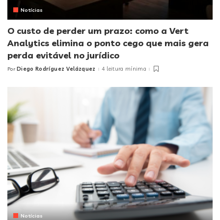
Notícias
O custo de perder um prazo: como a Vert
Analytics elimina o ponto cego que mais gera
perda evitável no jurídico
Diego Rodríguez Velázquez
4 leitura mínima
Por
Posted
by
Notícias