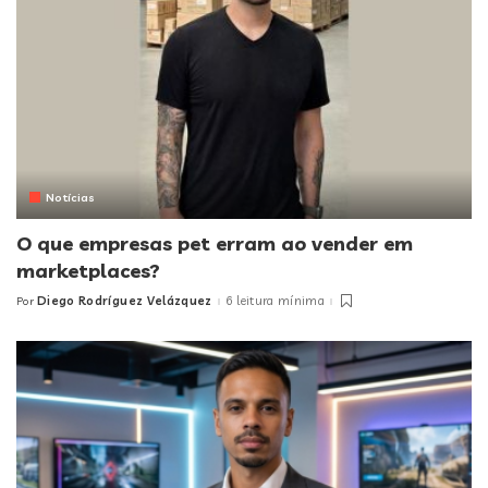
Notícias
O que empresas pet erram ao vender em
marketplaces?
Diego Rodríguez Velázquez
6 leitura mínima
Por
Posted
by