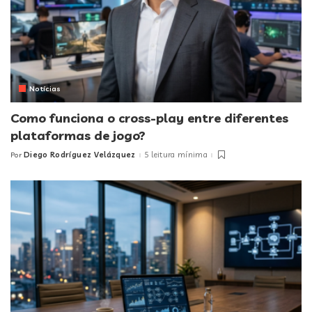
Notícias
Como funciona o cross-play entre diferentes
plataformas de jogo?
Diego Rodríguez Velázquez
5 leitura mínima
Por
Posted
by