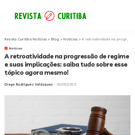
Revista Curitiba Notícias
>
Blog
>
Notícias
>
A retroatividade na progressão de regime e suas implicações: saiba tudo sobre esse tópico agora mesmo!
Notícias
A retroatividade na progressão de regime
e suas implicações: saiba tudo sobre esse
tópico agora mesmo!
Diego Rodríguez Velázquez
05/05/2025
Posted
by