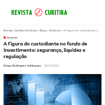
Revista Curitiba Notícias
>
Blog
>
Notícias
>
A figura do custodiante no fundo de investimento: segurança, liquidez e regulação
Notícias
A figura do custodiante no fundo de
investimento: segurança, liquidez e
regulação
Diego Rodríguez Velázquez
05/27/2025
Posted
by