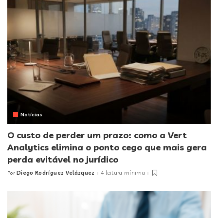
Notícias
O custo de perder um prazo: como a Vert
Analytics elimina o ponto cego que mais gera
perda evitável no jurídico
Diego Rodríguez Velázquez
4 leitura mínima
Por
Posted
by