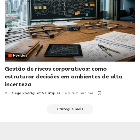
Notícias
Gestão de riscos corporativos: como
estruturar decisões em ambientes de alta
incerteza
Diego Rodríguez Velázquez
4 leitura mínima
Por
Posted
by
Carregue mais