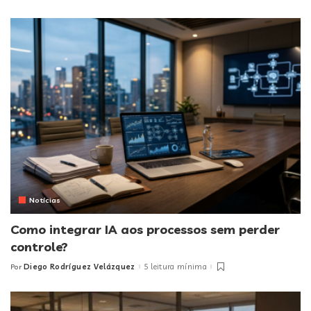
by
Notícias
Como integrar IA aos processos sem perder
controle?
Diego Rodríguez Velázquez
5 leitura mínima
Por
Posted
by