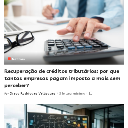
Notícias
Recuperação de créditos tributários: por que
tantas empresas pagam imposto a mais sem
perceber?
Diego Rodríguez Velázquez
5 leitura mínima
Por
Posted
by