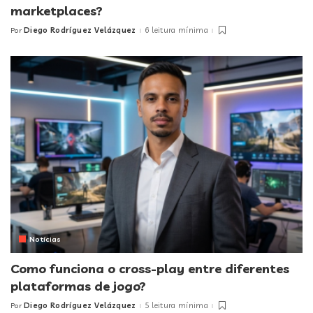
marketplaces?
Diego Rodríguez Velázquez
6 leitura mínima
Por
Posted
by
Notícias
Como funciona o cross-play entre diferentes
plataformas de jogo?
Diego Rodríguez Velázquez
5 leitura mínima
Por
Posted