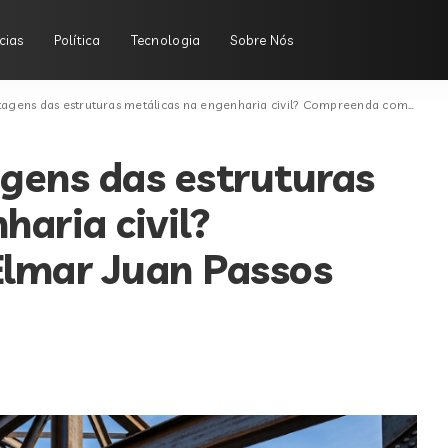
cias
Política
Tecnologia
Sobre Nós
 das estruturas metálicas na engenharia civil? Compreenda com Elmar Juan Passos Varjão Bomfim
gens das estruturas
haria civil?
lmar Juan Passos