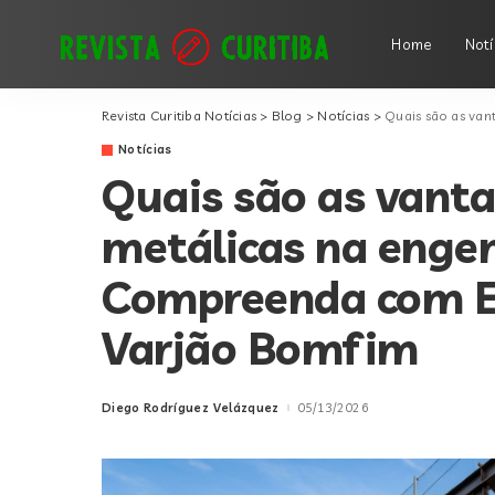
Home
Notí
Revista Curitiba Notícias
>
Blog
>
Notícias
>
Quais são as vantagens
Notícias
Quais são as vanta
metálicas na engen
Compreenda com E
Varjão Bomfim
Diego Rodríguez Velázquez
05/13/2026
Posted
by