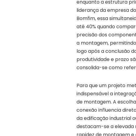
enquanto a estrutura prin
liderança da empresa d
Bomfim, essa simultanei
até 40% quando compara
precisão dos componente
a montagem, permitindo 
logo após a conclusão d
produtividade e prazo sã
consolida-se como refer
Para que um projeto met
indispensável a integraç
de montagem. A escolha c
conexão influencia diret
da edificação industrial 
destacam-se a elevada r
rapidez de montagem e a 