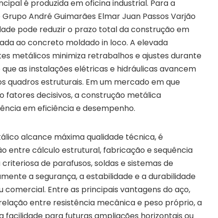
cipal é produzida em oficina industrial. Para a
o Grupo André Guimarães Elmar Juan Passos Varjão
dade pode reduzir o prazo total da construção em
da ao concreto moldado in loco. A elevada
s metálicos minimiza retrabalhos e ajustes durante
que as instalações elétricas e hidráulicas avancem
os quadros estruturais. Em um mercado em que
o fatores decisivos, a construção metálica
ência em eficiência e desempenho.
álico alcance máxima qualidade técnica, é
ão entre cálculo estrutural, fabricação e sequência
riteriosa de parafusos, soldas e sistemas de
amente a segurança, a estabilidade e a durabilidade
ou comercial. Entre as principais vantagens do aço,
elação entre resistência mecânica e peso próprio, a
facilidade para futuras ampliações horizontais ou