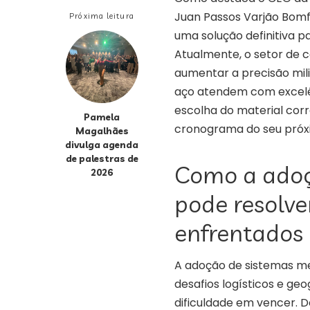
Juan Passos Varjão Bomf
Próxima leitura
uma solução definitiva pa
Atualmente, o setor de c
aumentar a precisão mili
aço atendem com excelên
escolha do material corr
Pamela
cronograma do seu pró
Magalhães
divulga agenda
de palestras de
Como a adoç
2026
pode resolver
enfrentados 
A adoção de sistemas me
desafios logísticos e ge
dificuldade em vencer. 