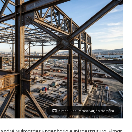
Elmar Juan Passos Varjão Bomfim
ndré Guimarães Engenharia e Infraestrutura, Elmar