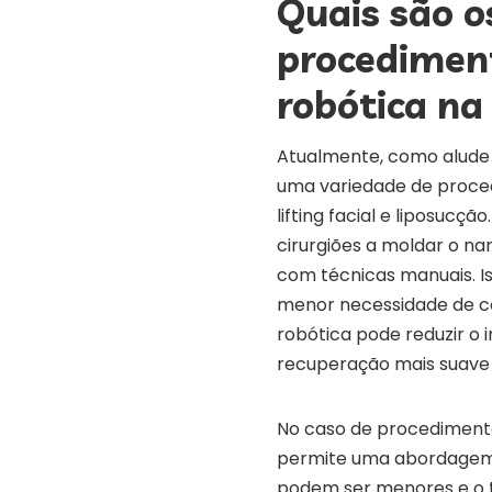
Quais são o
procediment
robótica na 
Atualmente, como alude o 
uma variedade de procedim
lifting facial e liposucç
cirurgiões a moldar o na
com técnicas manuais. Is
menor necessidade de cor
robótica pode reduzir o
recuperação mais suave 
No caso de procedimentos
permite uma abordagem me
podem ser menores e o t