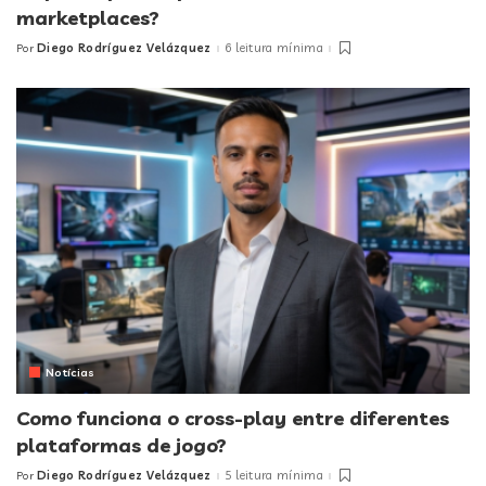
marketplaces?
Diego Rodríguez Velázquez
6 leitura mínima
Por
Posted
by
Notícias
Como funciona o cross-play entre diferentes
plataformas de jogo?
Diego Rodríguez Velázquez
5 leitura mínima
Por
Posted