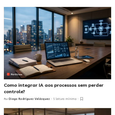
by
Notícias
Como integrar IA aos processos sem perder
controle?
Diego Rodríguez Velázquez
5 leitura mínima
Por
Posted
by