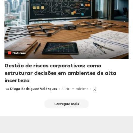
Notícias
Gestão de riscos corporativos: como
estruturar decisões em ambientes de alta
incerteza
Diego Rodríguez Velázquez
4 leitura mínima
Por
Posted
by
Carregue mais