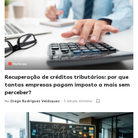
Notícias
Recuperação de créditos tributários: por que
tantas empresas pagam imposto a mais sem
perceber?
Diego Rodríguez Velázquez
5 leitura mínima
Por
Posted
by