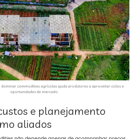
 dominar commodities agrícolas ajuda produtores a aproveitar ciclos e
oportunidades de mercado.
custos e planejamento
omo aliados
ities não depende apenas de acompanhar preços,