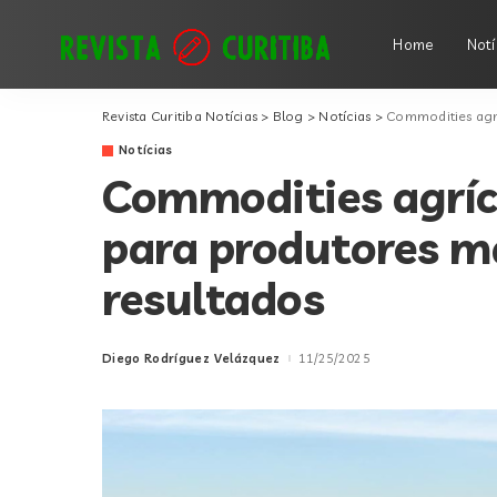
Home
Notí
Revista Curitiba Notícias
>
Blog
>
Notícias
>
Commodities agrí
Notícias
Commodities agríco
para produtores 
resultados
Diego Rodríguez Velázquez
11/25/2025
Posted
by