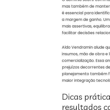
mas também de manter um
é essencial para identifi
a margem de ganho. Um p
mais assertivas, equilibr
facilitar decisões relac
Aldo Vendramin alude que
insumos, mão de obra e l
comercialização. Essa an
prejuízos decorrentes d
planejamento também fo
maior integração tecnol
Dicas prátic
resultados 