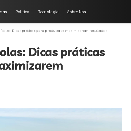
cias
Política
Tecnologia
Sobre Nós
colas: Dicas práticas para produtores maximizarem resultados
las: Dicas práticas
maximizarem