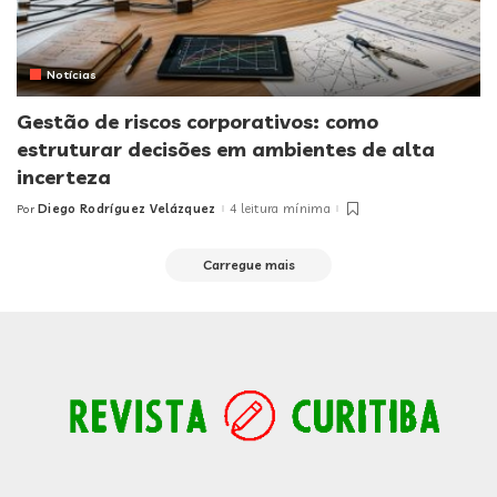
Notícias
Gestão de riscos corporativos: como
estruturar decisões em ambientes de alta
incerteza
Diego Rodríguez Velázquez
4 leitura mínima
Por
Posted
by
Carregue mais