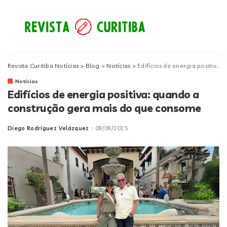
Revista Curitiba Notícias
>
Blog
>
Notícias
>
Edifícios de energia positiva: quando a construção gera mais do que consome
Notícias
Edifícios de energia positiva: quando a
construção gera mais do que consome
Diego Rodríguez Velázquez
09/09/2025
Posted
by