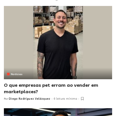
Notícias
O que empresas pet erram ao vender em
marketplaces?
Diego Rodríguez Velázquez
6 leitura mínima
Por
Posted
by