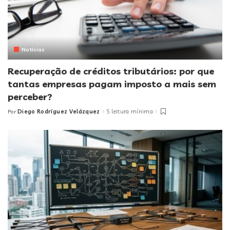
Notícias
Recuperação de créditos tributários: por que
tantas empresas pagam imposto a mais sem
perceber?
Diego Rodríguez Velázquez
5 leitura mínima
Por
Posted
by