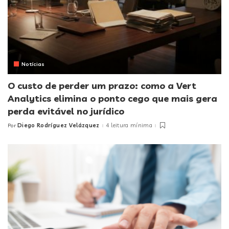
Notícias
O custo de perder um prazo: como a Vert
Analytics elimina o ponto cego que mais gera
perda evitável no jurídico
Diego Rodríguez Velázquez
4 leitura mínima
Por
Posted
by