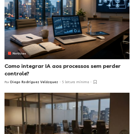
Notícias
Como integrar IA aos processos sem perder
controle?
Diego Rodríguez Velázquez
5 leitura mínima
Por
Posted
by