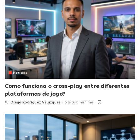
Notícias
Como funciona o cross-play entre diferentes
plataformas de jogo?
Diego Rodríguez Velázquez
5 leitura mínima
Por
Posted
by