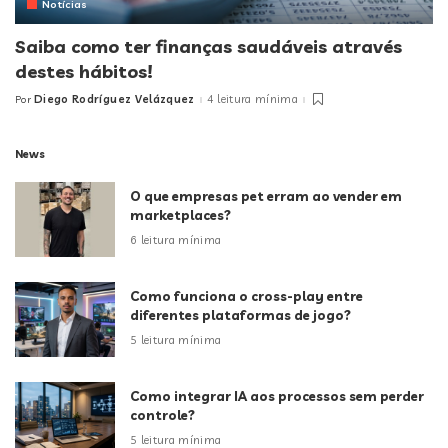
Notícias
Saiba como ter finanças saudáveis através
destes hábitos!
Diego Rodríguez Velázquez
4 leitura mínima
Por
Posted
by
News
O que empresas pet erram ao vender em
marketplaces?
6 leitura mínima
Como funciona o cross-play entre
diferentes plataformas de jogo?
5 leitura mínima
Como integrar IA aos processos sem perder
controle?
5 leitura mínima