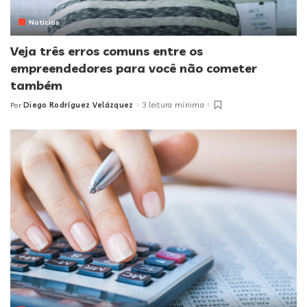
Notícias
Veja três erros comuns entre os
empreendedores para você não cometer
também
Diego Rodríguez Velázquez
3 leitura mínima
Por
Posted
by