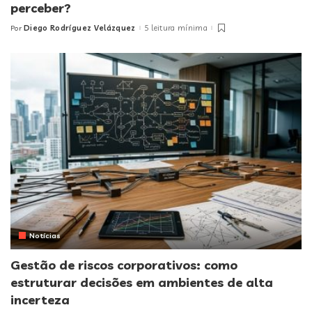
perceber?
Diego Rodríguez Velázquez
5 leitura mínima
Por
Posted
by
Notícias
Gestão de riscos corporativos: como
estruturar decisões em ambientes de alta
incerteza