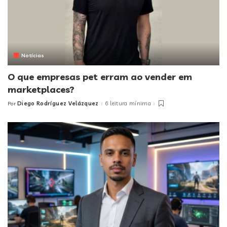
Notícias
O que empresas pet erram ao vender em
marketplaces?
Diego Rodríguez Velázquez
6 leitura mínima
Por
Posted
by