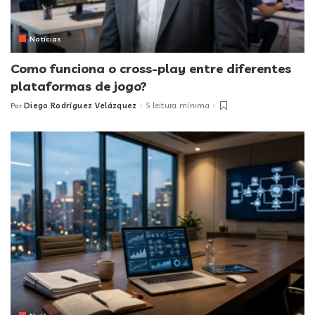
Notícias
Como funciona o cross-play entre diferentes
plataformas de jogo?
Diego Rodríguez Velázquez
5 leitura mínima
Por
Posted
by