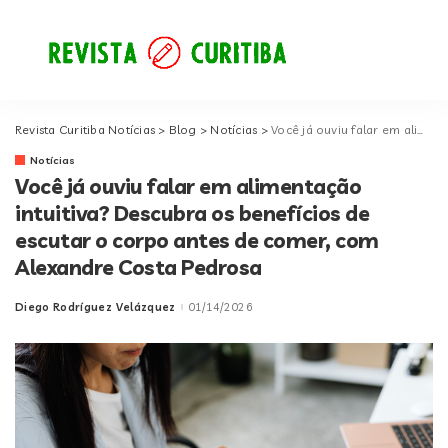
Revista Curitiba Notícias
>
Blog
>
Notícias
>
Você já ouviu falar em alimentação intuitiva? Descubra os benefícios de escutar o corpo antes de comer, com Alexandre Costa Pedrosa
Notícias
Você já ouviu falar em alimentação
intuitiva? Descubra os benefícios de
escutar o corpo antes de comer, com
Alexandre Costa Pedrosa
Diego Rodríguez Velázquez
01/14/2026
Posted
by