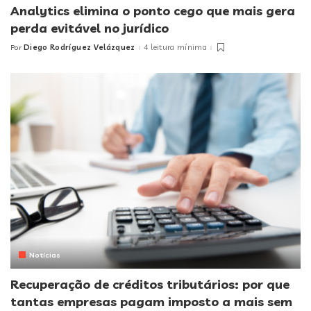
Analytics elimina o ponto cego que mais gera
perda evitável no jurídico
Diego Rodríguez Velázquez
4 leitura mínima
Por
Posted
by
Notícias
Recuperação de créditos tributários: por que
tantas empresas pagam imposto a mais sem