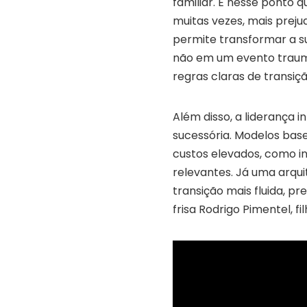
familiar. É nesse ponto q
muitas vezes, mais prejud
permite transformar a s
não em um evento traumá
regras claras de transiçã
Além disso, a liderança 
sucessória. Modelos bas
custos elevados, como in
relevantes. Já uma arqu
transição mais fluida, p
frisa Rodrigo Pimentel, fi