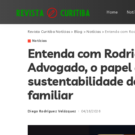
Home
Notí
Revista Curitiba Notícias
>
Blog
>
Notícias
>
Entenda com Rodrigo 
Notícias
Entenda com Rodri
Advogado, o papel 
sustentabilidade 
familiar
Diego Rodríguez Velázquez
04/16/2026
Posted
by