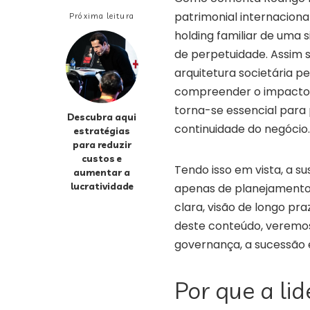
patrimonial internaciona
Próxima leitura
holding familiar de uma 
de perpetuidade. Assim 
arquitetura societária p
compreender o impacto d
torna-se essencial para 
Descubra aqui
continuidade do negócio.
estratégias
para reduzir
custos e
Tendo isso em vista, a s
aumentar a
lucratividade
apenas de planejamento t
clara, visão de longo pr
deste conteúdo, veremos
governança, a sucessão e
Por que a li