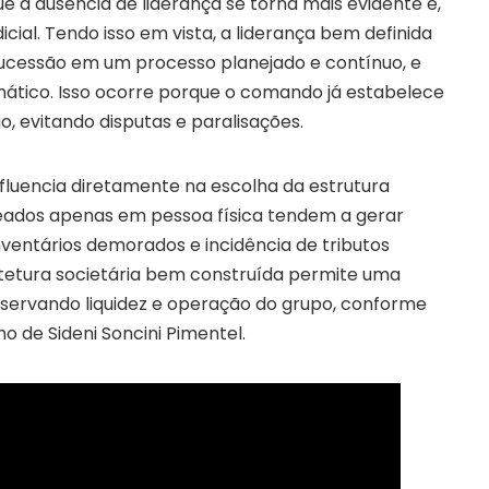
ue a ausência de liderança se torna mais evidente e,
icial. Tendo isso em vista, a liderança bem definida
ucessão em um processo planejado e contínuo, e
tico. Isso ocorre porque o comando já estabelece
o, evitando disputas e paralisações.
influencia diretamente na escolha da estrutura
eados apenas em pessoa física tendem a gerar
ventários demorados e incidência de tributos
itetura societária bem construída permite uma
reservando liquidez e operação do grupo, conforme
lho de Sideni Soncini Pimentel.