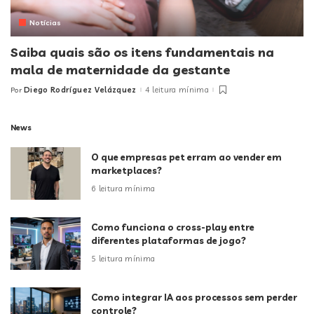
Notícias
Saiba quais são os itens fundamentais na
mala de maternidade da gestante
Diego Rodríguez Velázquez
4 leitura mínima
Por
Posted
by
News
O que empresas pet erram ao vender em
marketplaces?
6 leitura mínima
Como funciona o cross-play entre
diferentes plataformas de jogo?
5 leitura mínima
Como integrar IA aos processos sem perder
controle?