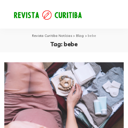
Revista Curitiba Notícias
>
Blog
>
bebe
Tag:
bebe