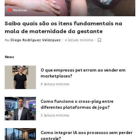
Notícias
Saiba quais são os itens fundamentais na
mala de maternidade da gestante
Diego Rodríguez Velázquez
4 leitura mínima
Por
Posted
by
News
O que empresas pet erram ao vender em
marketplaces?
6 leitura mínima
Como funciona o cross-play entre
diferentes plataformas de jogo?
5 leitura mínima
Como integrar IA aos processos sem perder
controle?