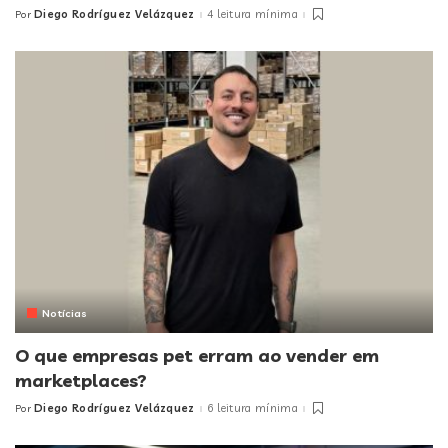
Diego Rodríguez Velázquez
4 leitura mínima
Por
Posted
by
Notícias
O que empresas pet erram ao vender em
marketplaces?
Diego Rodríguez Velázquez
6 leitura mínima
Por
Posted
by