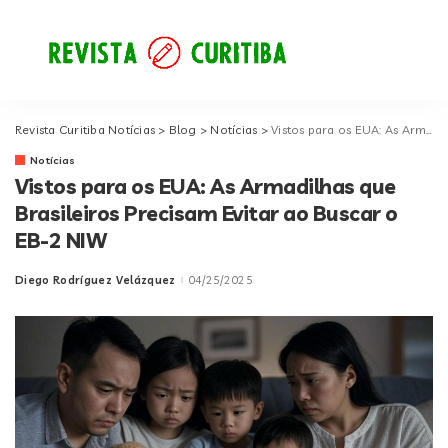
Revista Curitiba Notícias
>
Blog
>
Notícias
>
Vistos para os EUA: As Armadilhas que Brasileiros Precisam Evitar ao Buscar o EB-2 NIW
Notícias
Vistos para os EUA: As Armadilhas que
Brasileiros Precisam Evitar ao Buscar o
EB-2 NIW
Diego Rodríguez Velázquez
04/25/2025
Posted
by