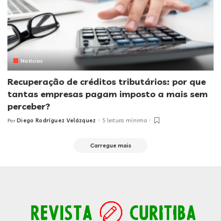
Notícias
Recuperação de créditos tributários: por que
tantas empresas pagam imposto a mais sem
perceber?
Diego Rodríguez Velázquez
5 leitura mínima
Por
Posted
by
Carregue mais