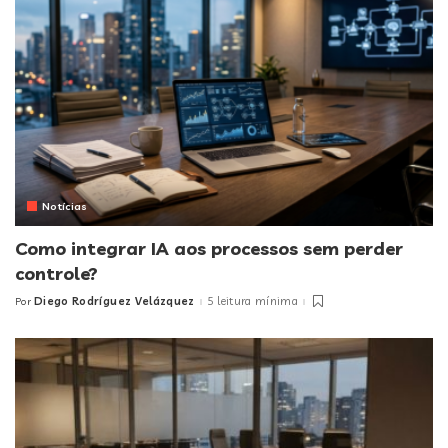
Notícias
Como integrar IA aos processos sem perder
controle?
Diego Rodríguez Velázquez
5 leitura mínima
Por
Posted
by