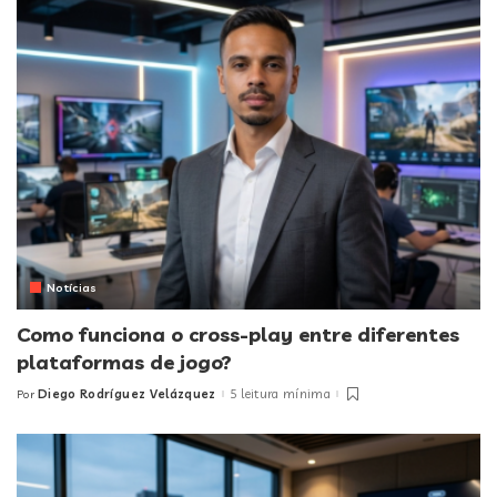
Notícias
Como funciona o cross-play entre diferentes
plataformas de jogo?
Diego Rodríguez Velázquez
5 leitura mínima
Por
Posted
by