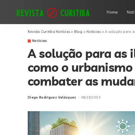
Home
Notí
Revista Curitiba Notícias
>
Blog
>
Notícias
>
A solução para as il
Notícias
A solução para as i
como o urbanismo 
combater as mudan
Diego Rodríguez Velázquez
06/18/2025
Posted
by