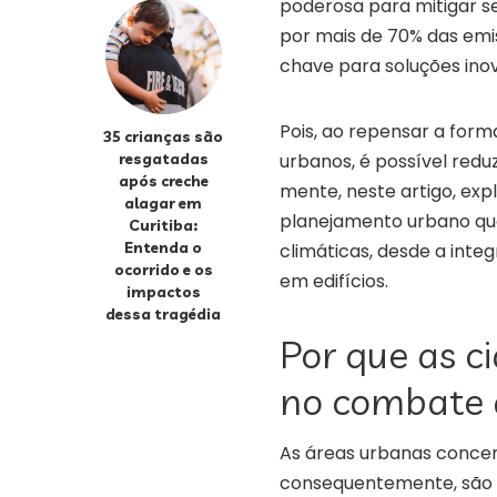
poderosa para mitigar se
por mais de 70% das em
chave para soluções ino
Pois, ao repensar a for
35 crianças são
resgatadas
urbanos, é possível red
após creche
mente, neste artigo, ex
alagar em
planejamento urbano q
Curitiba:
Entenda o
climáticas, desde a inte
ocorrido e os
em edifícios.
impactos
dessa tragédia
Por que as c
no combate 
As áreas urbanas concen
consequentemente, são 