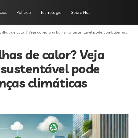
cias
Política
Tecnologia
Sobre Nós
has de calor? Veja como o urbanismo sustentável pode combater as mudanças climáticas
lhas de calor? Veja
sustentável pode
ças climáticas