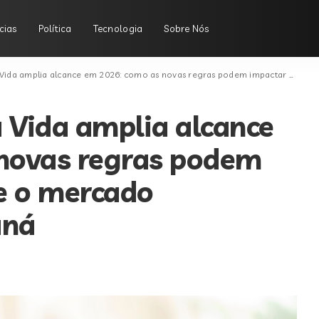
cias
Política
Tecnologia
Sobre Nós
ia alcance em 2026: como as novas regras podem impactar Curitiba e o mercado imobiliário do Paraná
 Vida amplia alcance
novas regras podem
e o mercado
aná