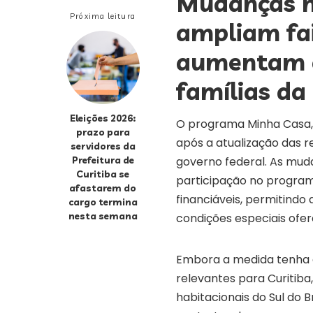
Mudanças n
Próxima leitura
ampliam fai
aumentam o
famílias da
Eleições 2026:
O programa Minha Casa, 
prazo para
após a atualização das 
servidores da
Prefeitura de
governo federal. As mud
Curitiba se
participação no program
afastarem do
financiáveis, permitindo
cargo termina
nesta semana
condições especiais ofere
Embora a medida tenha a
relevantes para Curitib
habitacionais do Sul do B