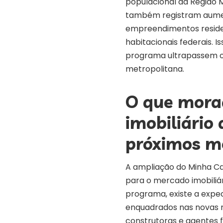
populacional da Região M
também registram aumen
empreendimentos residen
habitacionais federais. 
programa ultrapassem os 
metropolitana.
O que mora
imobiliário
próximos m
A ampliação do Minha Ca
para o mercado imobiliár
programa, existe a expe
enquadrados nas novas r
construtoras e agentes 