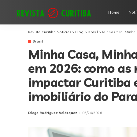
Home
Notí
Revista Curitiba Notícias
>
Blog
>
Brasil
>
Minha Casa, Minha Vida ampl
Brasil
Minha Casa, Minha
em 2026: como as 
impactar Curitiba 
imobiliário do Par
Diego Rodríguez Velázquez
06/24/2026
Posted
by