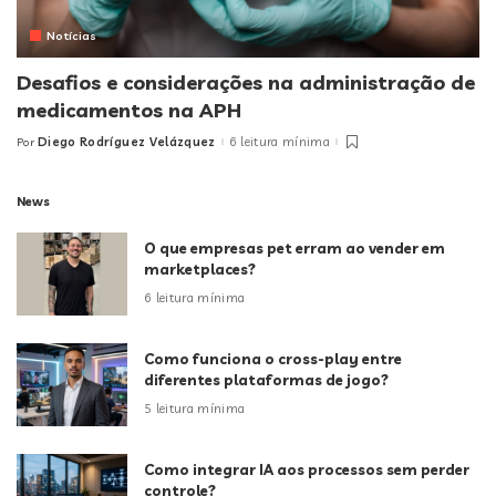
Notícias
Desafios e considerações na administração de
medicamentos na APH
Diego Rodríguez Velázquez
6 leitura mínima
Por
Posted
by
News
O que empresas pet erram ao vender em
marketplaces?
6 leitura mínima
Como funciona o cross-play entre
diferentes plataformas de jogo?
5 leitura mínima
Como integrar IA aos processos sem perder
controle?