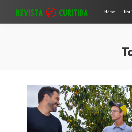
Home
Notí
T