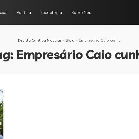
cias
Política
Tecnologia
Sobre Nós
Revista Curitiba Notícias
>
Blog
>
Empresário Caio cunha
ag:
Empresário Caio cun